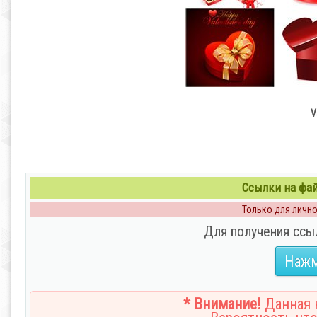
V
Ссылки на файл
Только для личног
Для получения ссы
Нажм
* Внимание!
Данная н