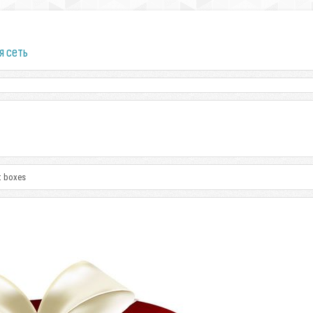
я сеть
ft boxes