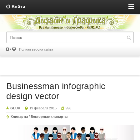
Войти
Полная версия сайта
Businessman infographic
design vector
GLUK
19 февраля 2015
996
Клипарты
/
Векторные клипарты