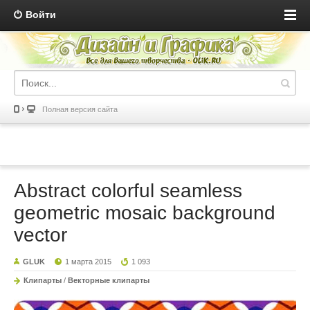
Войти
Полная версия сайта
Abstract colorful seamless
geometric mosaic background
vector
GLUK
1 марта 2015
1 093
Клипарты
/
Векторные клипарты