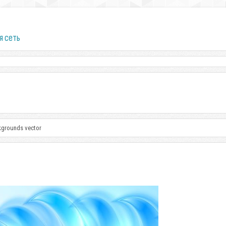
я сеть
kgrounds vector