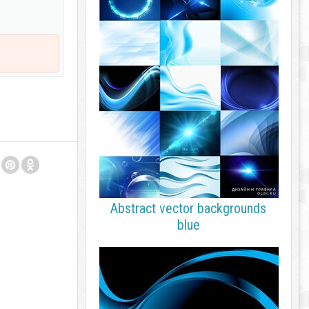
Abstract vector backgrounds
blue