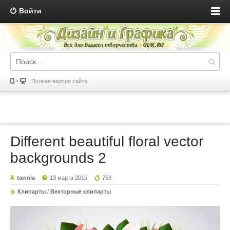
Войти
Полная версия сайта
Different beautiful floral vector
backgrounds 2
tawnia
13 марта 2015
753
Клипарты
/
Векторные клипарты