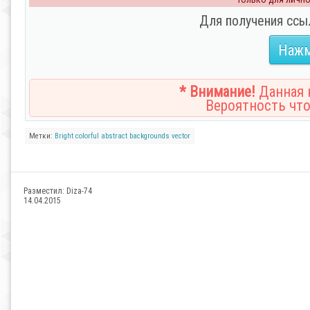
Для получения ссы
Нажм
* Внимание!
Данная н
Вероятность что
Метки:
Bright colorful
abstract
backgrounds
vector
Разместил:
Diza-74
14.04.2015