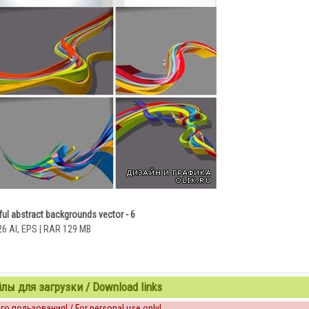
ful abstract backgrounds vector - 6
26 AI, EPS | RAR 129 MB
ы для загрузки / Download links
о пользования! / For personal use only!