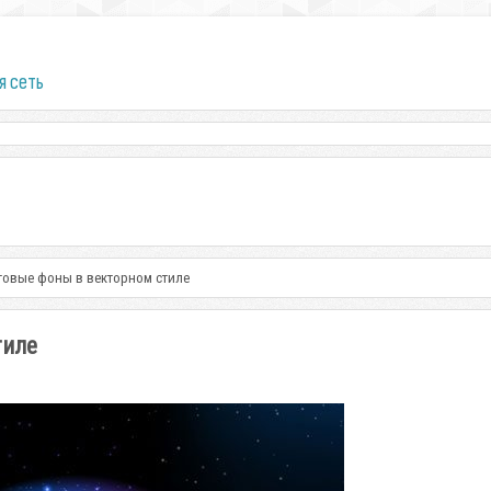
я сеть
товые фоны в векторном стиле
тиле