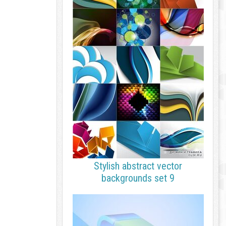
Stylish abstract vector
backgrounds set 9