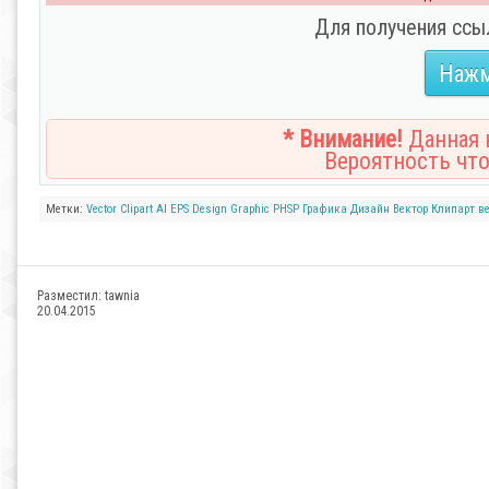
Для получения ссы
Нажм
* Внимание!
Данная н
Вероятность что
Метки:
Vector
Clipart
AI
EPS
Design
Graphic
PHSP
Графика
Дизайн
Вектор
Клипарт
в
Разместил:
tawnia
20.04.2015