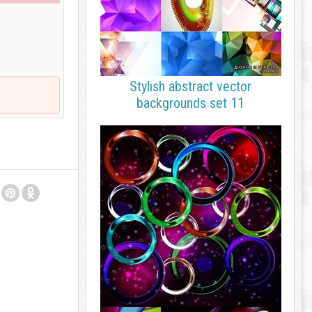
Stylish abstract vector
backgrounds set 11