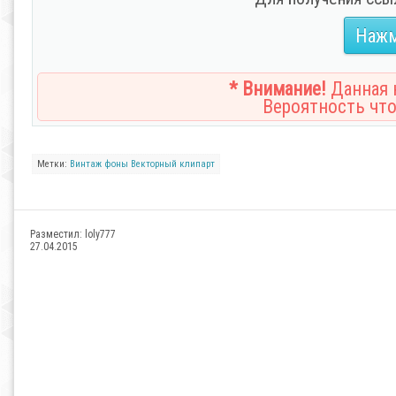
Нажм
* Внимание!
Данная н
Вероятность что
Метки:
Винтаж
фоны
Векторный клипарт
Разместил:
loly777
27.04.2015