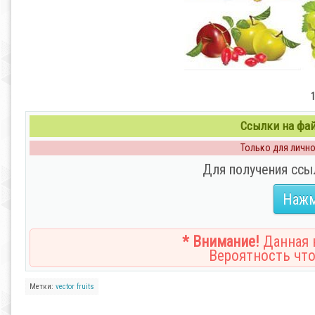
1
Ссылки на файл
Только для личног
Для получения ссы
Нажм
* Внимание!
Данная н
Вероятность что
Метки:
vector
fruits