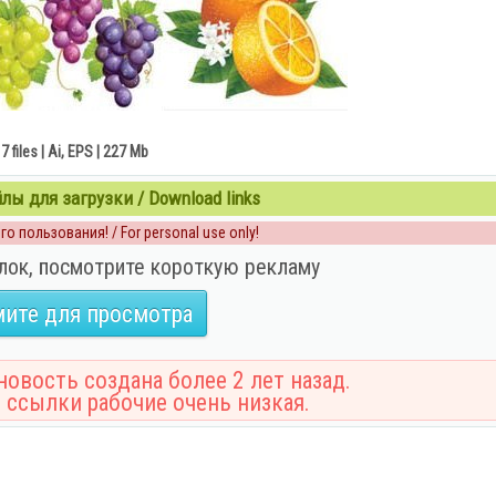
7 files | Ai, EPS | 227 Mb
ы для загрузки / Download links
о пользования! / For personal use only!
лок, посмотрите короткую рекламу
ите для просмотра
овость создана более 2 лет назад.
 ссылки рабочие очень низкая.