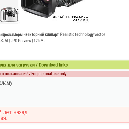
деокамеры - векторный клипарт. Realistic technology vector
S, AI | JPG Preview | 125 Mb
ы для загрузки / Download links
о пользования! / For personal use only!
кламу
 лет назад.
ая.