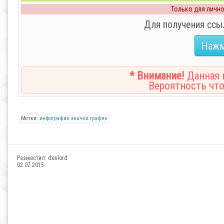
Только для личног
Для получения ссы
Нажм
* Внимание!
Данная н
Вероятность что
Метки:
инфографик
значки
график
Разместил:
deslord
02.07.2015