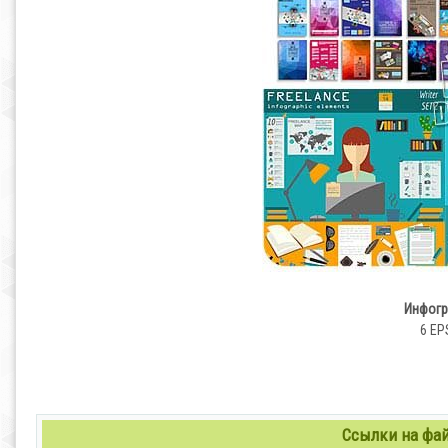
Инфогр
6 EPS
Ссылки на файл