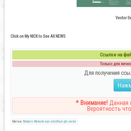
Vector S
Click on My NICK to See All NEWS
Ссылки на файл
Только для личног
Для получения ссы
Нажм
* Внимание!
Данная н
Вероятность что
Метки:
Modern
Website
eps
nitroflare
gfx
vector