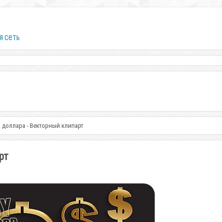
я сеть
 доллара - Векторный клипарт
рт