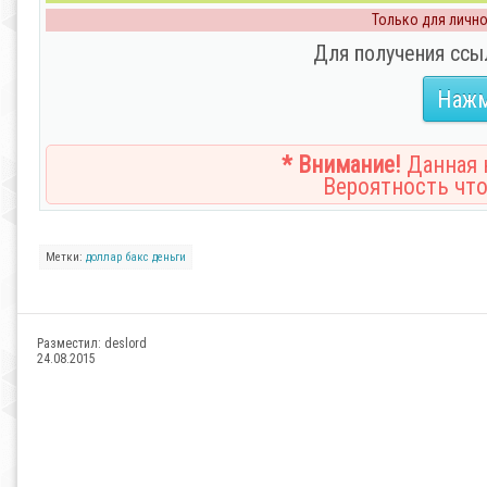
Только для личног
Для получения ссы
Нажм
* Внимание!
Данная н
Вероятность что
Метки:
доллар
бакс
деньги
Разместил:
deslord
24.08.2015