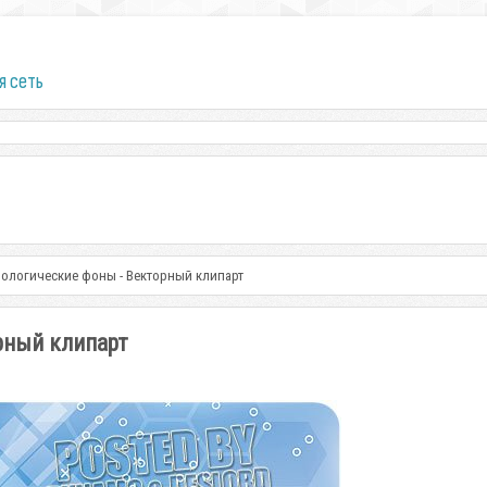
я сеть
нологические фоны - Векторный клипарт
рный клипарт