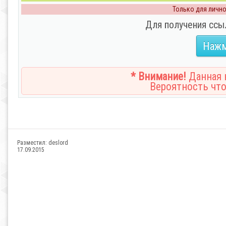
Только для личног
Для получения ссы
Нажм
* Внимание!
Данная н
Вероятность что
Разместил:
deslord
17.09.2015