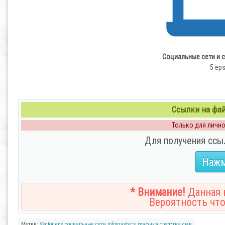
Социальные сети и 
5 eps
Ссылки на файл
Только для личног
Для получения ссы
Нажм
* Внимание!
Данная н
Вероятность что
Метки:
Vector
eps
социальные сети
Infographics
графика
средства
сми