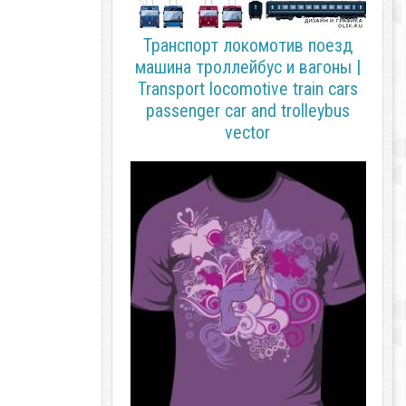
Транспорт локомотив поезд
машина троллейбус и вагоны |
Transport locomotive train cars
passenger car and trolleybus
vector