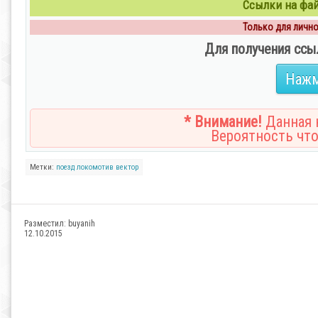
Ссылки на файл
Только для личног
Для получения ссы
Нажм
* Внимание!
Данная н
Вероятность что
Метки:
поезд
локомотив
вектор
Разместил:
buyanih
12.10.2015