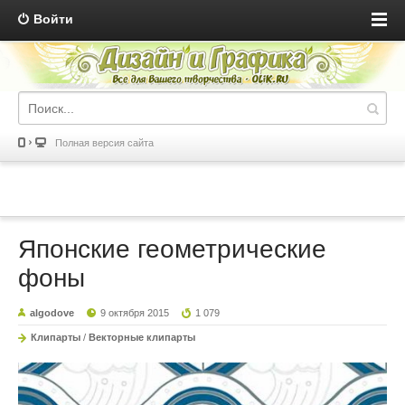
Войти
Полная версия сайта
Японские геометрические
фоны
algodove
9 октября 2015
1 079
Клипарты
/
Векторные клипарты