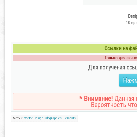
Desi
10 eps
Ссылки на файл
Только для личног
Для получения ссы
Нажм
* Внимание!
Данная н
Вероятность что
Метки:
Vector
Design
Infographics
Elements