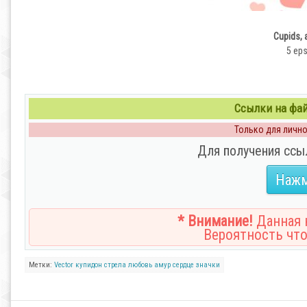
Cupids, 
5 eps
Ссылки на файл
Только для личног
Для получения ссы
Нажм
* Внимание!
Данная н
Вероятность что
Метки:
Vector
купидон
стрела
любовь
амур
сердце
значки