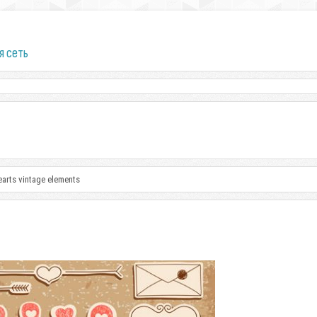
я сеть
earts vintage elements