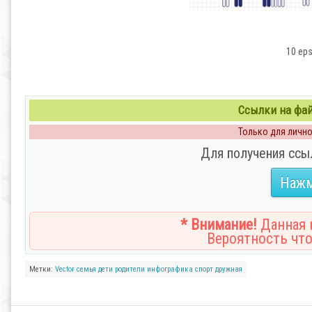
10 eps
Ссылки на файл
Только для личног
Для получения ссы
Нажм
* Внимание!
Данная н
Вероятность что
Метки:
Vector
семья
дети
родители
инфографика
спорт
дружная