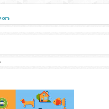
я сеть
s