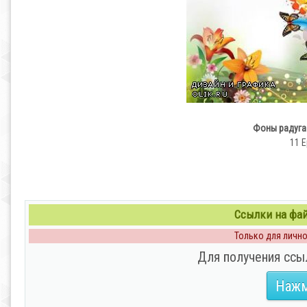
Фоны радуга
11 E
Ссылки на файл
Только для личног
Для получения ссы
Нажм