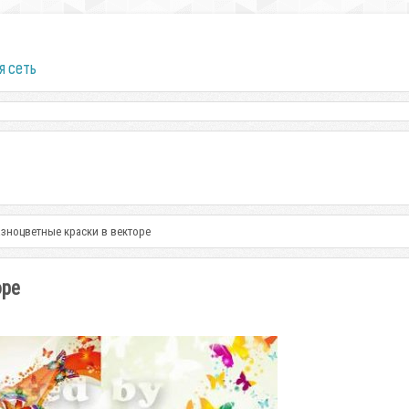
я сеть
азноцветные краски в векторе
оре