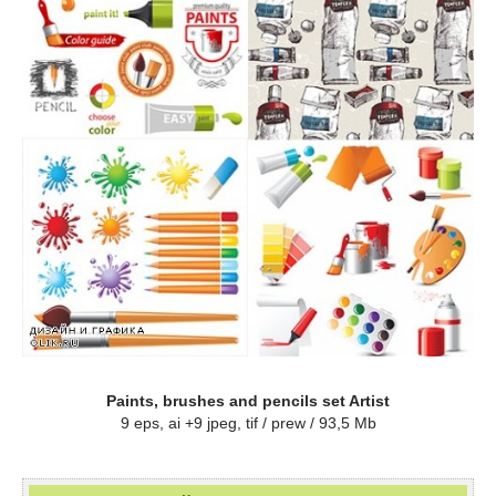
Paints, brushes and pencils set Artist
9 eps, ai +9 jpeg, tif / prew / 93,5 Mb