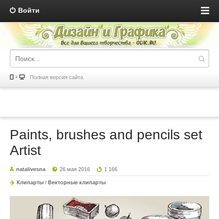
Войти
Полная версия сайта
Paints, brushes and pencils set
Artist
natalivesna
26 мая 2016
1 166
Клипарты
/
Векторные клипарты