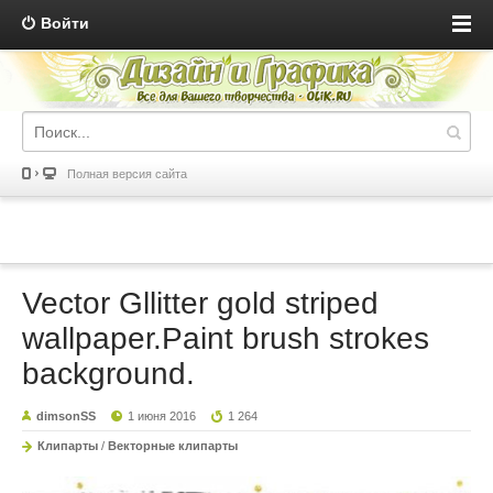
Войти
Полная версия сайта
Vector Gllitter gold striped
wallpaper.Paint brush strokes
background.
dimsonSS
1 июня 2016
1 264
Клипарты
/
Векторные клипарты