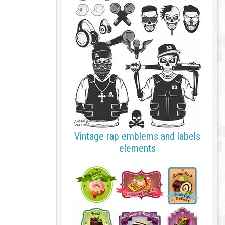
Vintage rap emblems and labels
elements