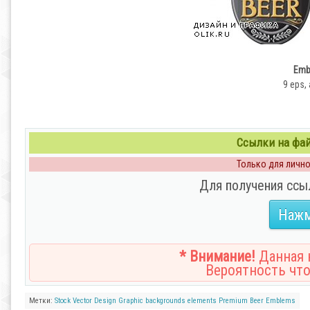
Emb
9 eps, 
Ссылки на файл
Только для личног
Для получения ссы
Нажм
* Внимание!
Данная н
Вероятность что
Метки:
Stock Vector
Design
Graphic
backgrounds
elements
Premium
Beer
Emblems