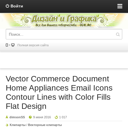
Войти
Полная версия сайта
Vector Commerce Document
Home Appliances Email Icons
Contour Lines with Color Fills
Flat Design
dimsonSS
9 июня 2016
1 017
Клипарты
/
Векторные клипарты