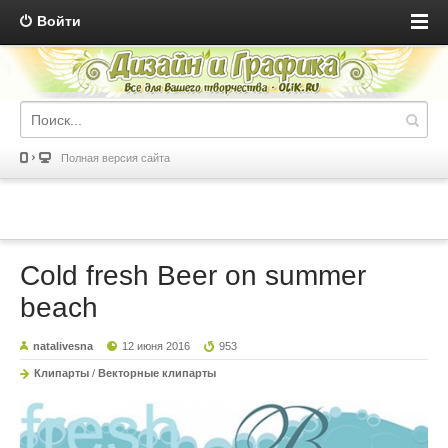
Войти
Полная версия сайта
Cold fresh Beer on summer
beach
natalivesna
12 июня 2016
953
Клипарты
/
Векторные клипарты