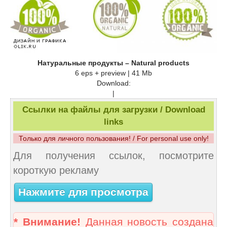
Натуральные продукты – Natural products
6 eps + preview | 41 Mb
Download:
|
Ссылки на файлы для загрузки / Download
links
Только для личного пользования! / For personal use only!
Для получения ссылок, посмотрите
короткую рекламу
Нажмите для просмотра
* Внимание!
Данная новость создана