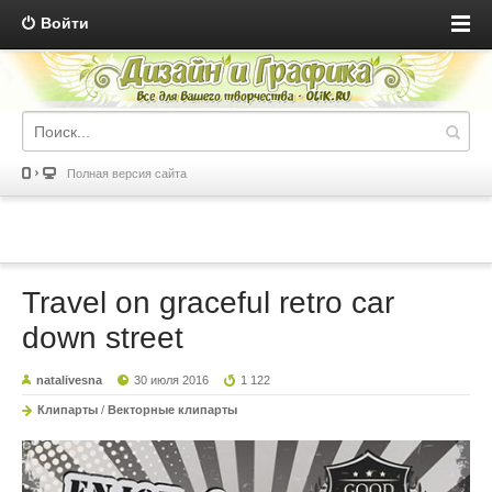
Войти
Полная версия сайта
Travel on graceful retro car
down street
natalivesna
30 июля 2016
1 122
Клипарты
/
Векторные клипарты