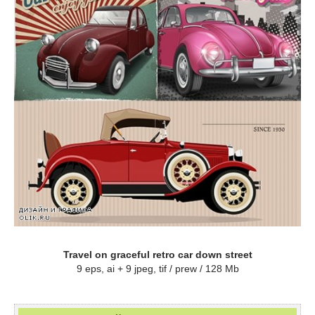
Travel on graceful retro car down street
9 eps, ai + 9 jpeg, tif / prew / 128 Mb