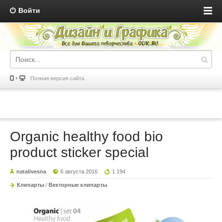
Войти
Полная версия сайта
Organic healthy food bio
product sticker special
natalivesna
6 августа 2016
1 194
Клипарты
/
Векторные клипарты