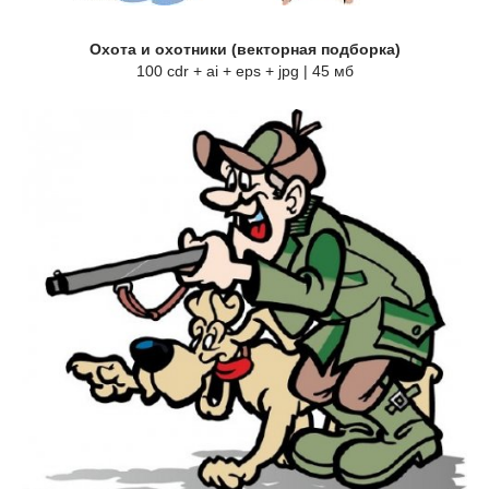
Охота и охотники (векторная подборка)
100 cdr + ai + eps + jpg | 45 мб