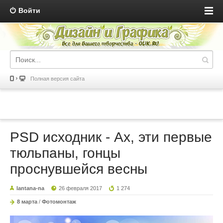
Войти
Полная версия сайта
PSD исходник - Ах, эти первые
тюльпаны, гонцы
проснувшейся весны
lantana-na
26 февраля 2017
1 274
8 марта
/
Фотомонтаж