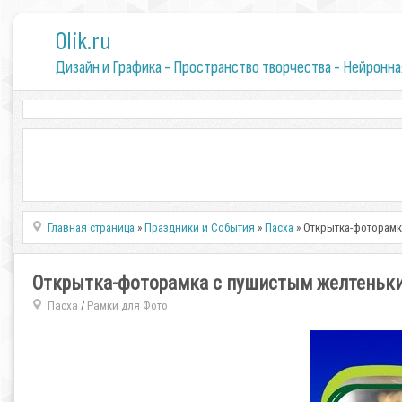
0lik.ru
Дизайн и Графика - Пространство творчества - Нейронна
Главная страница
»
Праздники и События
»
Пасха
» Открытка-фоторамк
Открытка-фоторамка с пушистым желтеньки
Пасха
Рамки для Фото
/