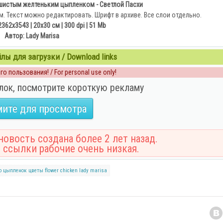
шистым желтеньким цыпленком - Светлой Пасхи
. Текст можно редактировать. Шрифт в архиве. Все слои отдельно.
2362х3543 | 20х30 см | 300 dpi | 51 Mb
Автор: Lady Marisa
ы для загрузки / Download links
о пользования! / For personal use only!
лок, посмотрите короткую рекламу
ите для просмотра
овость создана более 2 лет назад.
 ссылки рабочие очень низкая.
о
цыпленок
цветы
flower
chicken
lady marisa