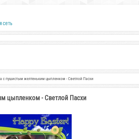
я сеть
а с пушистым желтеньким цыпленком - Светлой Пасхи
м цыпленком - Светлой Пасхи