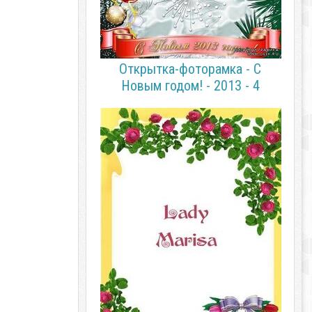
Открытка-фоторамка - С
Новым годом! - 2013 - 4