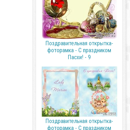
Поздравительная открытка-
фоторамка - С праздником
Пасхи! - 9
Поздравительная открытка-
фоторамка - С праздником