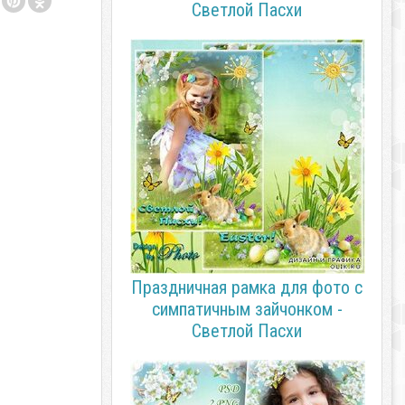
Светлой Пасхи
Праздничная рамка для фото с
симпатичным зайчонком -
Светлой Пасхи