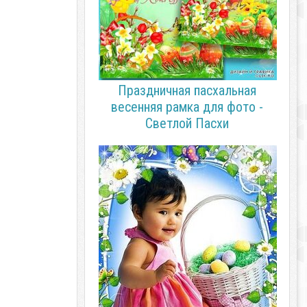
Праздничная пасхальная
весенняя рамка для фото -
Светлой Пасхи