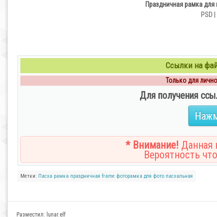
Праздничная рамка для 
PSD |
Ссылки на файл
Только для личног
Для получения ссы
Нажм
* Внимание!
Данная н
Вероятность что
Метки:
Пасха
рамка
праздничная
frame
фоторамка
для фото
пасхальная
Разместил:
lunar.elf