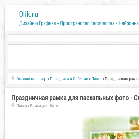
0lik.ru
Дизайн и Графика - Пространство творчества - Нейронна
Главная страница
»
Праздники и События
»
Пасха
» Праздничная рамка
Праздничная рамка для пасхальных фото - С
Пасха
Рамки для Фото
/