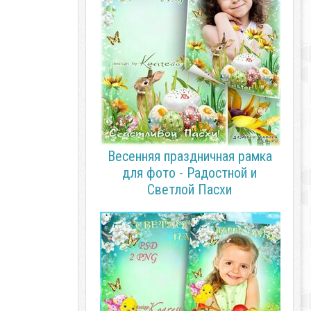
Весенняя праздничная рамка
для фото - Радостной и
Светлой Пасхи