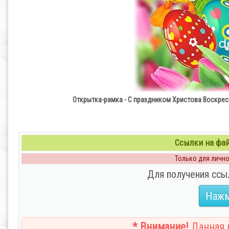
Открытка-рамка - С праздником Христова Воскре
Ссылки на файл
Только для личног
Для получения ссы
Нажм
* Внимание!
Данная н