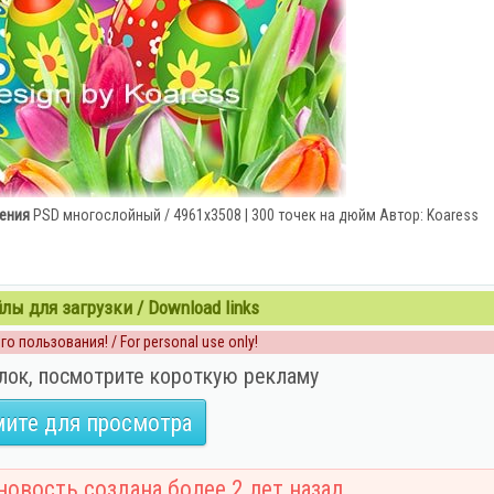
сения
PSD многослойный / 4961x3508 | 300 точек на дюйм Автор: Koaress
ы для загрузки / Download links
о пользования! / For personal use only!
лок, посмотрите короткую рекламу
ите для просмотра
овость создана более 2 лет назад.