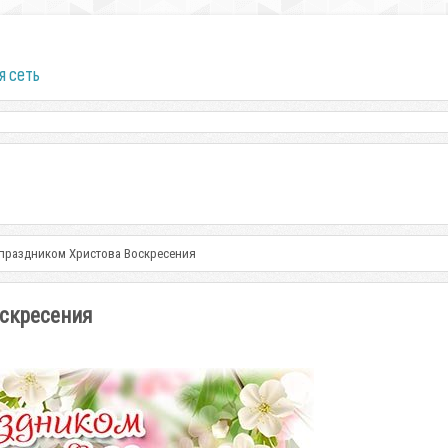
я сеть
С праздником Христова Воскресения
оскресения