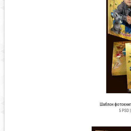
Шаблон фотокниг
5 PSD |