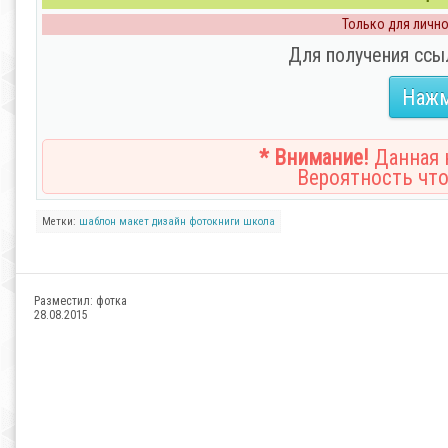
Только для личног
Для получения ссы
Нажм
* Внимание!
Данная н
Вероятность что
Метки:
шаблон
макет
дизайн
фотокниги
школа
Разместил:
фотка
28.08.2015