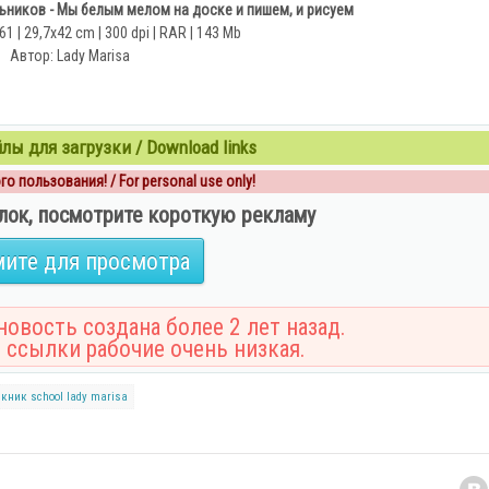
ьников - Мы белым мелом на доске и пишем, и рисуем
1 | 29,7x42 cm | 300 dpi | RAR | 143 Mb
Автор: Lady Marisa
ы для загрузки / Download links
о пользования! / For personal use only!
лок, посмотрите короткую рекламу
ите для просмотра
овость создана более 2 лет назад.
 ссылки рабочие очень низкая.
скник
school
lady marisa