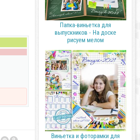
Папка-виньетка для
выпускников - На доске
рисуем мелом
Виньетка и фоторамки для