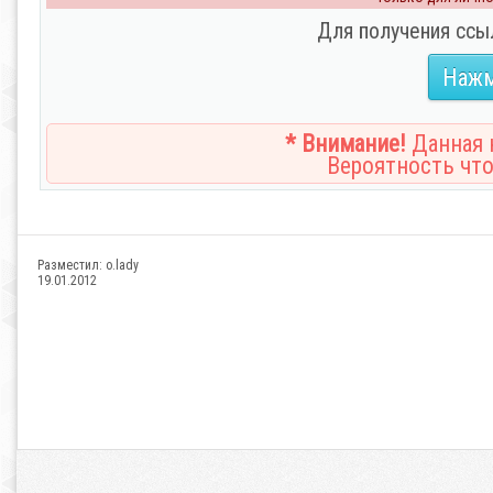
Для получения ссы
Нажм
* Внимание!
Данная н
Вероятность что
Разместил:
o.lady
19.01.2012