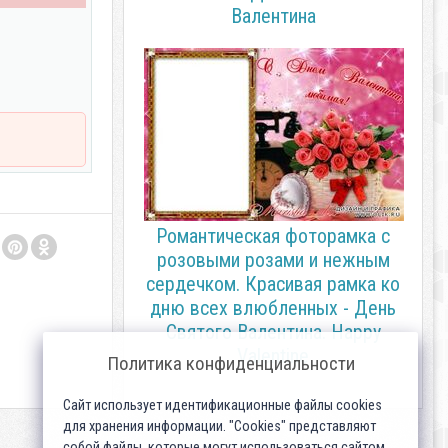
Валентина
Романтическая фоторамка с
розовыми розами и нежным
сердечком. Красивая рамка ко
дню всех влюбленных - День
Святого Валентина. Happy
Valentine
Политика конфиденциальности
Сайт использует идентификационные файлы cookies
для хранения информации. "Cookies" представляют
собой файлы, которые могут использоваться сайтом