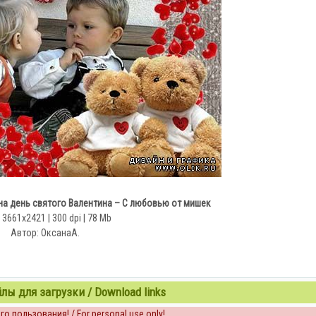
а день святого Валентина – С любовью от мишек
 3661х2421 | 300 dpi | 78 Mb
Автор: ОксанаА.
ы для загрузки / Download links
о пользования! / For personal use only!