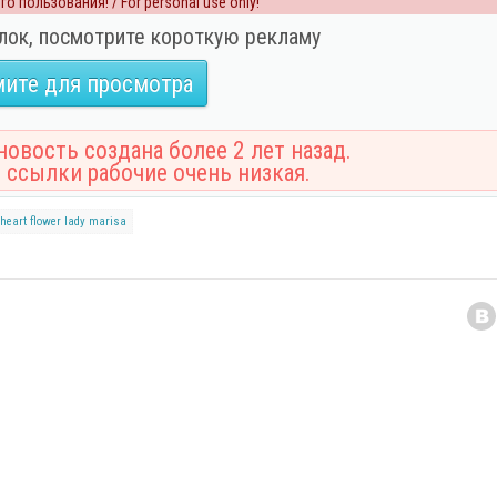
о пользования! / For personal use only!
лок, посмотрите короткую рекламу
ите для просмотра
овость создана более 2 лет назад.
 ссылки рабочие очень низкая.
heart
flower
lady marisa