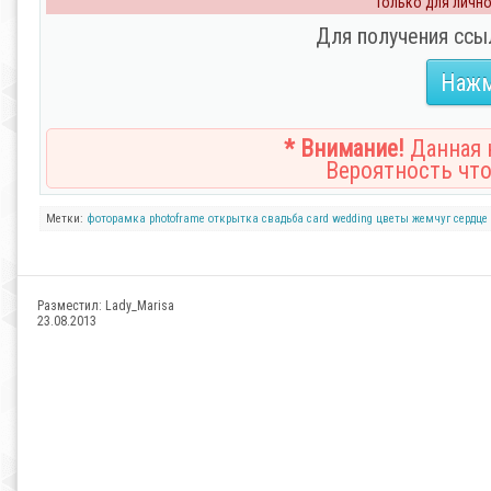
Только для личног
Для получения ссы
Нажм
* Внимание!
Данная н
Вероятность что
Метки:
фоторамка
photoframe
открытка
свадьба
card
wedding
цветы
жемчуг
сердце
Разместил:
Lady_Marisa
23.08.2013