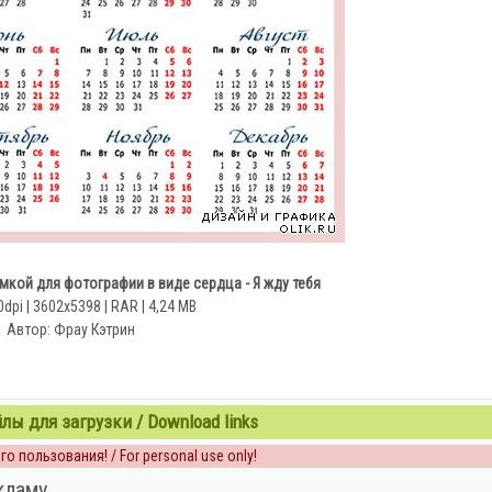
амкой для фотографии в виде сердца - Я жду тебя
0dpi | 3602x5398 | RAR | 4,24 MB
Автор: Фрау Кэтрин
ы для загрузки / Download links
о пользования! / For personal use only!
кламу