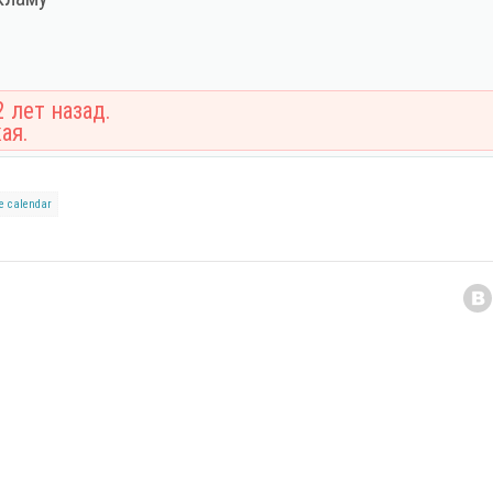
 лет назад.
ая.
е
calendar