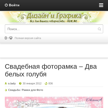
Войти
Полная версия сайта
Свадебная фоторамка – Два
белых голубя
o.lady
30 января 2012
836
Свадьба
/
Рамки для Фото