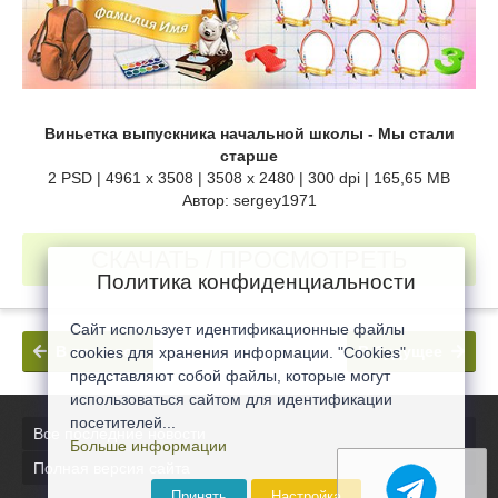
Виньетка выпускника начальной школы - Мы стали
старше
2 PSD | 4961 x 3508 | 3508 x 2480 | 300 dpi | 165,65 MB
Автор: sergey1971
СКАЧАТЬ / ПРОСМОТРЕТЬ
Политика конфиденциальности
Сайт использует идентификационные файлы
В прошлое
В будущее
cookies для хранения информации. "Cookies"
представляют собой файлы, которые могут
использоваться сайтом для идентификации
посетителей...
Все последние новости
Больше информации
Полная версия сайта
Принять
Настройка