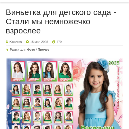
Виньетка для детского сада -
Стали мы немножечко
взрослее
Koaress
15 мая 2025
470
Рамки для Фото
/
Прочее