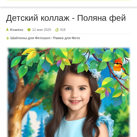
Детский коллаж - Поляна фей
Koaress
12 мая 2025
418
Шаблоны для Фотошоп
/
Рамки для Фото