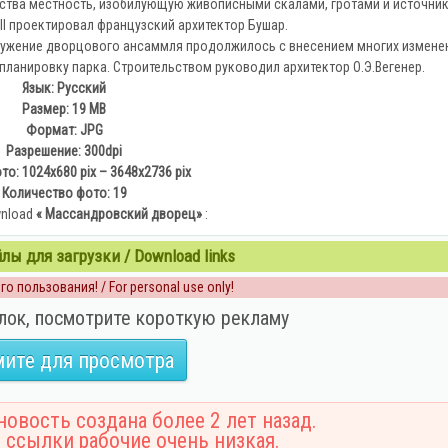
ьства местность, изобилующую живописными скалами, гротами и источни
II проектировал французский архитектор Бушар.
оружение дворцового ансаммля продолжилось с внесением многих измене
планировку парка. Строительством руководил архитектор О.Э.Вегенер.
Язык: Русский
Размер: 19 MB
Формат: JPG
Разрешение: 300dpi
о: 1024х680 pix – 3648х2736 pix
Количество фото: 19
nload
« Массандровский дворец»
:
ы для загрузки / Download links
о пользования! / For personal use only!
лок, посмотрите короткую рекламу
ите для просмотра
овость создана более 2 лет назад.
 ссылки рабочие очень низкая.