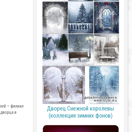
узей — филиал
Дворец Снежной королевы
 дворца в
(коллекция зимних фонов)