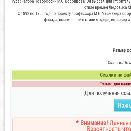
губернатора Новороссии М.С. Воронцова. Он выбрал для строител
стиле времен Людовика XI
С 1892 по 1900 год по проекту профессора М.Е. Месмахера со
фасада, выраженный в стиле модерн, интерьер и 
Размер фот
Скачать/Dow
Ссылки на файл
Только для личног
Для получения ссы
Нажм
* Внимание!
Данная н
Вероятность что