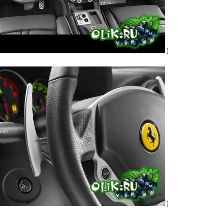
')
')