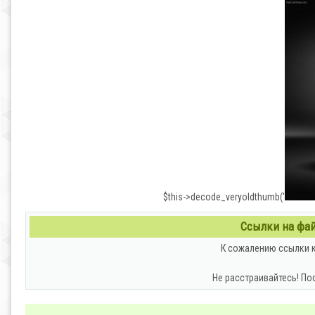
$this->decode_veryoldthumb('
Ссылки на файл
К сожалению ссылки к
Не расстраивайтесь! По