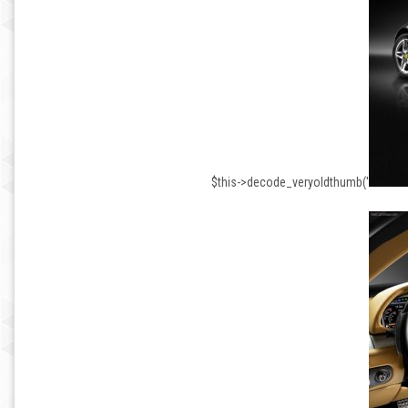
$this->decode_veryoldthumb('