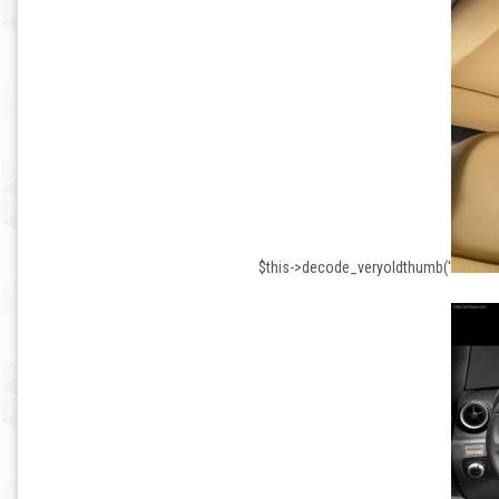
$this->decode_veryoldthumb('