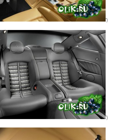
')
')