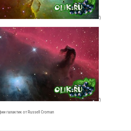
')
')
ии галактик от Russell Croman