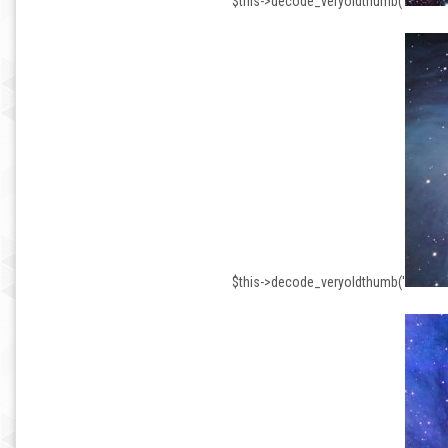
$this->decode_veryoldthumb('
$this->decode_veryoldthumb('