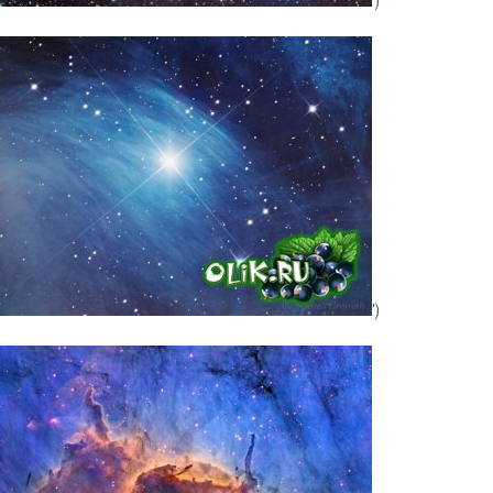
')
')