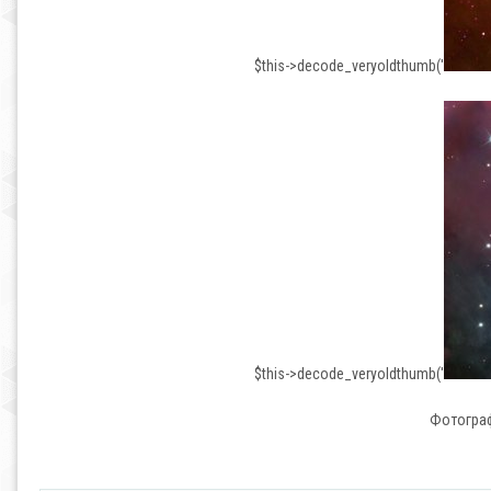
$this->decode_veryoldthumb('
$this->decode_veryoldthumb('
Фотограф