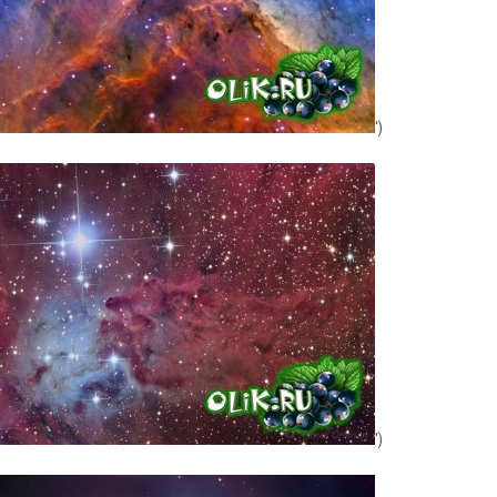
')
')