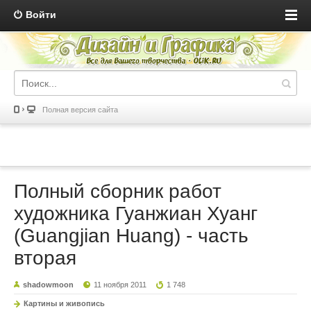
Войти
Полная версия сайта
Полный сборник работ
художника Гуанжиан Хуанг
(Guangjian Huang) - часть
вторая
shadowmoon
11 ноября 2011
1 748
Картины и живопись