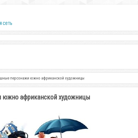
я сеть
ультяшные персонажи южно африканской художницы
ажи южно африканской художницы