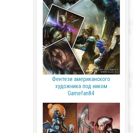
Фентези американского
художника под ником
Gamefan84