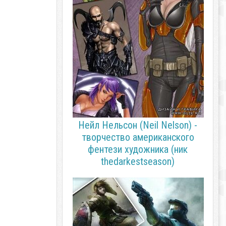
Нейл Нельсон (Neil Nelson) -
творчество американского
фентези художника (ник
thedarkestseason)