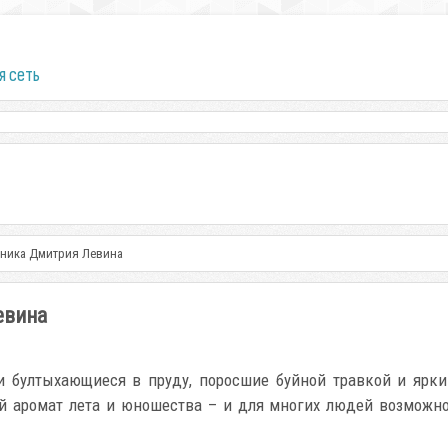
я сеть
ника Дмитрия Левина
евина
си бултыхающиеся в пруду, поросшие буйной травкой и яр
й аромат лета и юношества – и для многих людей возможн