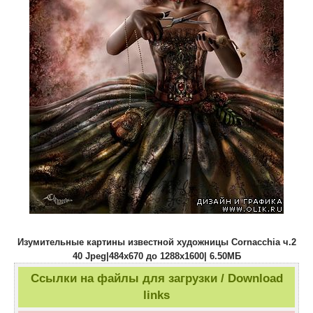
Изумительные картины известной художницы Сornacchia ч.2
40 Jpeg|484х670 до 1288х1600| 6.50МБ
Ссылки на файлы для загрузки / Download
links