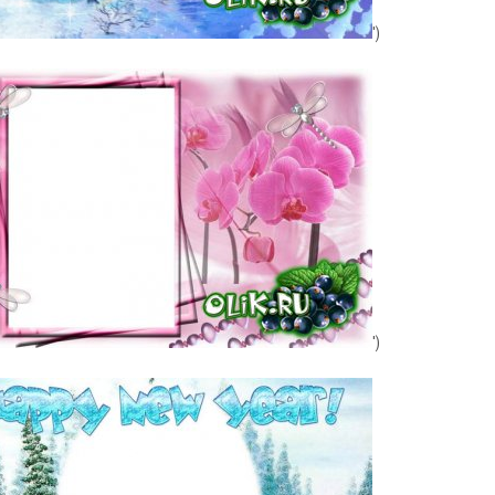
')
')