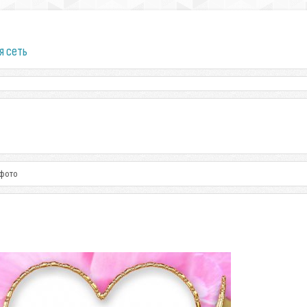
я сеть
 фото