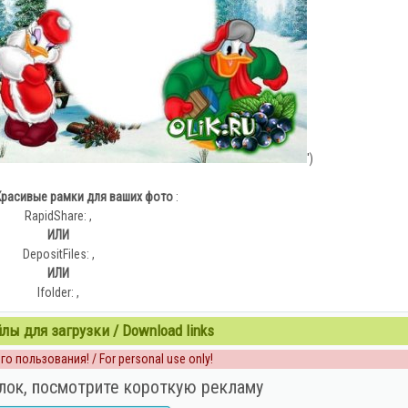
')
Красивые рамки для ваших фото
:
RapidShare: ,
ИЛИ
DepositFiles: ,
ИЛИ
Ifolder: ,
ы для загрузки / Download links
о пользования! / For personal use only!
лок, посмотрите короткую рекламу