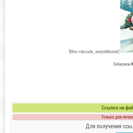
$this->decode_veryoldthumb('
Забираем
Ссылки на файл
Только для личног
Для получения ссы