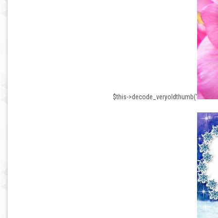
$this->decode_veryoldthumb('